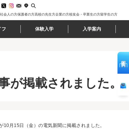
社会人の方
保護者の方
高校の先生方
企業の方
校友会・卒業生の方
留学生の方
イフ
体験入学
入学案内
体験入学
事が掲載されました。
資料請求
10月15日（金）の電気新聞に掲載されました。