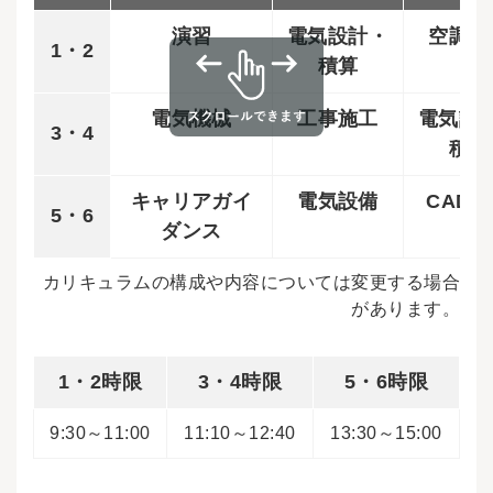
演習
電気設計・
空調設
1・2
積算
電気機械
工事施工
電気設
3・4
積算
キャリアガイ
電気設備
CAD
5・6
ダンス
カリキュラムの構成や内容については変更する場合
があります。
1・2時限
3・4時限
5・6時限
9:30～11:00
11:10～12:40
13:30～15:00