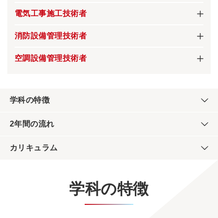
建物に必要な電気設備の工事を管理。工事の工程管
電気工事施工技術者
理、品質管理、原価管理、安全管理など、幅広い業
商業施設や住宅に電気を通すための配線やコンセン
務を担います。
消防設備管理技術者
ト、スイッチの取り付けなどの施工を行います。感
消防設備や火災報知器など、建物を火災から守る設
電や火災が起こらないよう電気の専門知識が必要と
空調設備管理技術者
備の保守点検をする仕事です。
なり、資格の取得が必須となります。
建物内の温度や湿度、空気清浄や気流調整などを行
い、快適な環境を監視する仕事です。
学科の特徴
2年間の流れ
カリキュラム
学科の特徴