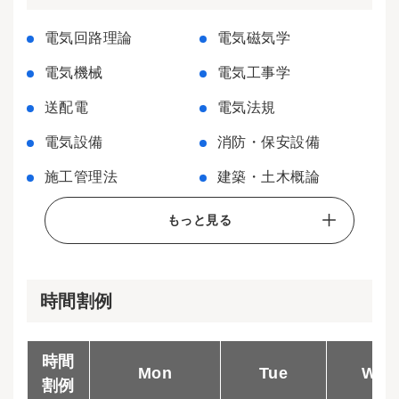
電気回路理論
電気磁気学
電気機械
電気工事学
送配電
電気法規
電気設備
消防・保安設備
施工管理法
建築・土木概論
もっと見る
時間割例
時間
Mon
Tue
Wed
割例