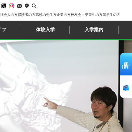
社会人の方
保護者の方
高校の先生方
企業の方
校友会・卒業生の方
留学生の方
イフ
体験入学
入学案内
体験入学
資料請求