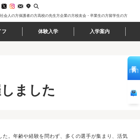
社会人の方
保護者の方
高校の先生方
企業の方
校友会・卒業生の方
留学生の方
イフ
体験入学
入学案内
体験入学
催しました
資料請求
した。年齢や経験を問わず、多くの選手が集まり、活気