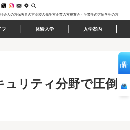
社会人の方
保護者の方
高校の先生方
企業の方
校友会・卒業生の方
留学生の方
イフ
体験入学
入学案内
体験入学
キュリティ分野で圧倒的
資料請求