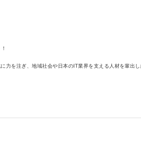
！
ト！
成に力を注ぎ、地域社会や日本のIT業界を支える人材を輩出