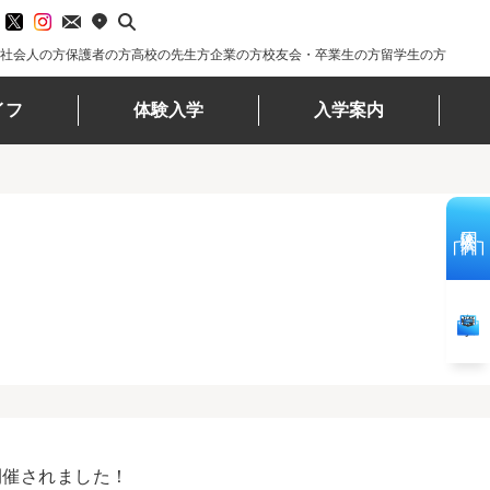
社会人の方
保護者の方
高校の先生方
企業の方
校友会・卒業生の方
留学生の方
イフ
体験入学
入学案内
体験入学
資料請求
が開催されました！