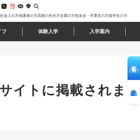
社会人の方
保護者の方
高校の先生方
企業の方
校友会・卒業生の方
留学生の方
イフ
体験入学
入学案内
体験入学
bサイトに掲載されまし
資料請求