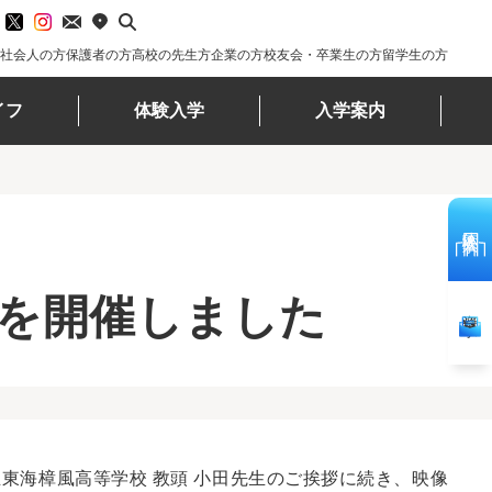
社会人の方
保護者の方
高校の先生方
企業の方
校友会・卒業生の方
留学生の方
イフ
体験入学
入学案内
体験入学
を開催しました
資料請求
立東海樟風高等学校 教頭 小田先生のご挨拶に続き、映像