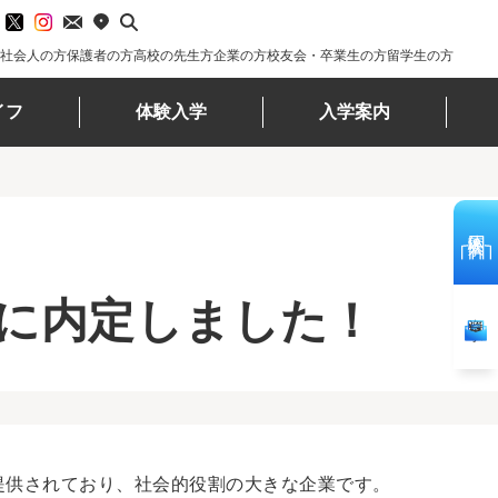
社会人の方
保護者の方
高校の先生方
企業の方
校友会・卒業生の方
留学生の方
イフ
体験入学
入学案内
体験入学
に内定しました！
資料請求
提供されており、社会的役割の大きな企業です。