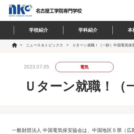
学校紹介
学科紹介
本
ニュース＆トピックス
Ｕターン就職！（一財）中国電気保
2023.07.05
電気
Ｕターン就職！（
一般財団法人 中国電気保安協会は、中国地区５県（広