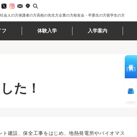
社会人の方
保護者の方
高校の先生方
企業の方
校友会・卒業生の方
留学生の方
イフ
体験入学
入学案内
体験入学
ました！
資料請求
ント建設、保全工事をはじめ、地熱発電所やバイオマス