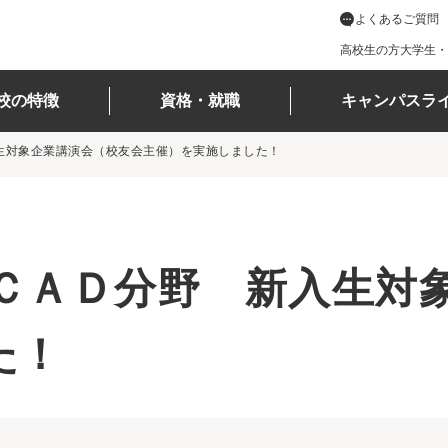
よくあるご質問
高校生の方
大学生・
校の特徴
資格・就職
キャンパスラ
生対象企業講演会（校友会主催）を実施しました！
ＣＡＤ分野 新入生対
た！