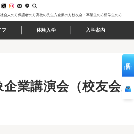
社会人の方
保護者の方
高校の先生方
企業の方
校友会・卒業生の方
留学生の方
イフ
体験入学
入学案内
体験入学
象企業講演会（校友会主
資料請求