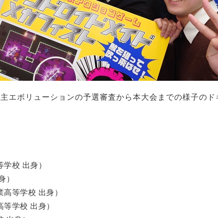
ボリューションの予選審査から本大会までの様子のドキュメン
学校 出身）
身）
高等学校 出身）
等学校 出身）