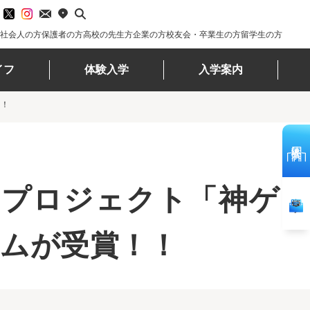
社会人の方
保護者の方
高校の先生方
企業の方
校友会・卒業生の方
留学生の方
イフ
体験入学
入学案内
！！
体験入学
見プロジェクト「神ゲー
資料請求
ムが受賞！！