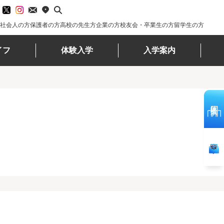
社会人の方
保護者の方
高校の先生方
企業の方
校友会・卒業生の方
留学生の方
イフ
体験入学
入学案内
体験入学
。
資料請求