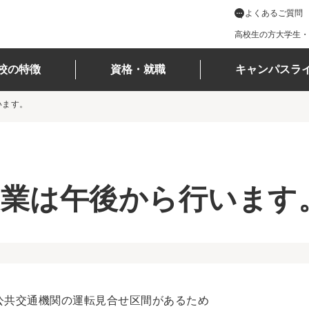
よくあるご質問
高校生の方
大学生・
校の特徴
資格・就職
キャンパスラ
います。
授業は午後から行います
公共交通機関の運転見合せ区間があるため