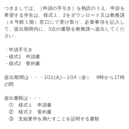
つきましては、［申請の手引き］を熟読のうえ、申請を
希望する学生は、様式１、2をダウンロード又は教務課
（６号館１階）窓口にて受け取り、必要事項を記入し
て、提出期間内に、3点の書類を教務課へ提出してくだ
さい。
・
申請手引き
・
様式1 申請書
・
様式2 誓約書
提出期間は・・・1/11(火)～1/14（金） 9時から17時
の間
提出書類は・・・
① 様式１ 申請書
② 様式２ 誓約書
③ 支給要件を満たすことを証明する書類