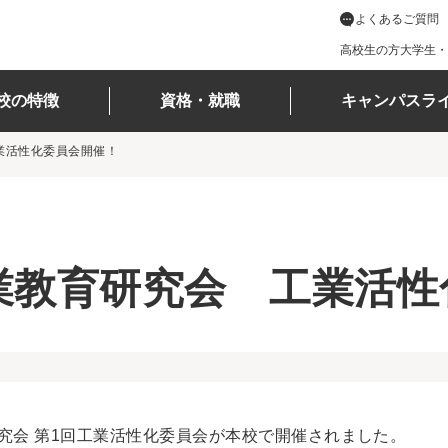
よくあるご質問
高校生の方
大学生・
校の特徴
資格・就職
キャンパスラ
業活性化委員会開催！
業教育研究会 工業活性
研究会 第1回工業活性化委員会が本校で開催されました。