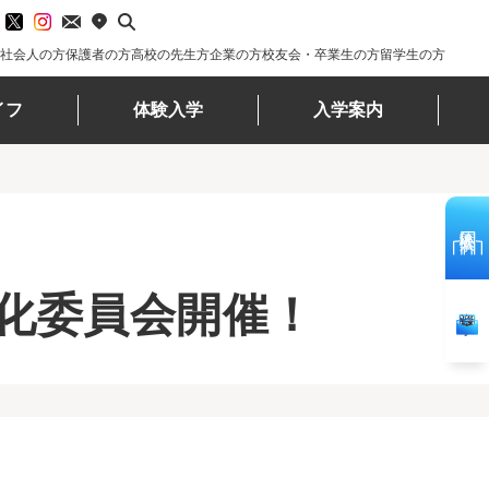
社会人の方
保護者の方
高校の先生方
企業の方
校友会・卒業生の方
留学生の方
イフ
体験入学
入学案内
体験入学
化委員会開催！
資料請求